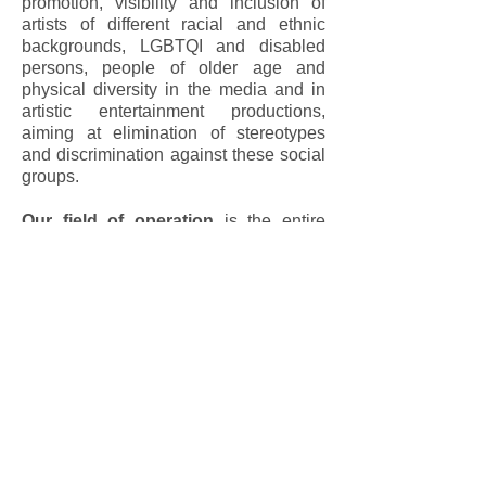
promotion, visibility and inclusion of
artists of different racial and ethnic
backgrounds, LGBTQI and disabled
persons, people of older age and
physical diversity in the media and in
artistic entertainment productions,
aiming at elimination of stereotypes
and discrimination against these social
groups.
Our field of operation
is the entire
entertainment industry, promoting
uniqueness through
Diversity
Consulting
– we offer specialty
training for tv program managers,
production companies and
entertainment production schools (in
acting, directing, reporting, dancing),
and the
Artist Gallery
– a digital social
platform for artists and producers.
The purpose
of the Human Cast